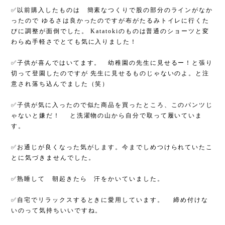
✅以前購入したものは 簡素なつくりで股の部分のラインがなか
ったので ゆるさは良かったのですが布がたるみトイレに行くた
びに調整が面倒でした。 Katatokiのものは普通のショーツと変
わらぬ手軽さでとても気に入りました！
✅子供が喜んではいてます。 幼稚園の先生に見せるー！と張り
切って登園したのですが 先生に見せるものじゃないのよ。と注
意され落ち込んでました（笑）
✅子供が気に入ったので似た商品を買ったところ、このパンツじ
ゃないと嫌だ！ と洗濯物の山から自分で取って履いていま
す。
✅お通じが良くなった気がします。今までしめつけられていたこ
とに気づきませんでした。
✅熟睡して 朝起きたら 汗をかいていました。
✅自宅でリラックスするときに愛用しています。 締め付けな
いのって気持ちいいですね。